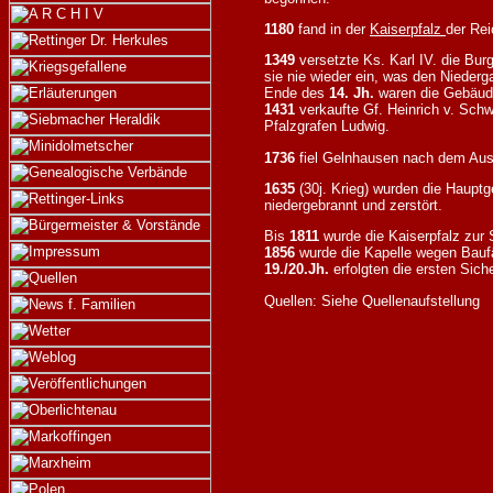
1180
fand in der
Kaiserpfalz
der Rei
1349
versetzte Ks. Karl IV. die Bur
sie nie wieder ein, was den Niederg
Ende des
14. Jh.
waren die Gebäude
1431
verkaufte Gf. Heinrich v. Sch
Pfalzgrafen Ludwig.
1736
fiel Gelnhausen nach dem Aus
1635
(30j. Krieg) wurden die Haup
niedergebrannt und zerstört.
Bis
1811
wurde die Kaiserpfalz zur 
1856
wurde die Kapelle wegen Baufä
19./20.Jh.
erfolgten die ersten Si
Quellen: Siehe Quellenaufstellung