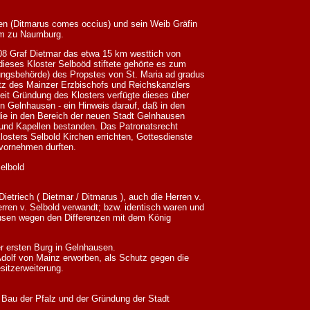
en (Ditmarus comes occius) und sein Weib Gräfin
Dom zu Naumburg.
 Graf Dietmar das etwa 15 km westtich von
ieses Kloster Selboöd stiftete gehörte es zum
tungsbehörde) des Propstes von St. Maria ad gradus
z des Mainzer Erzbischofs und Reichskanzlers
it Gründung des Klosters verfügte dieses über
n Gelnhausen - ein Hinweis darauf, daß in den
ie in den Bereich der neuen Stadt Gelnhausen
und Kapellen bestanden. Das Patronatsrecht
losters Selbold Kirchen errichten, Gottesdienste
 vornehmen durften.
elbold
etriech ( Dietmar / Ditmarus ), auch die Herren v.
rren v. Selbold verwandt; bzw. identisch waren und
usen wegen den Differenzen mit dem König
er ersten Burg in Gelnhausen.
olf von Mainz erworben, als Schutz gegen die
sitzerweiterung.
Bau der Pfalz und der Gründung der Stadt