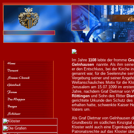
Im Jahre
1108
lebte der fromme
Gra
Gelnhausen
nannte. Als ihm sein
er den Entschluss, bei der Kirche i
genannt war, für die Seelenruhe sei
Vergebung seiner und seiner Angehör
Weltanschauliches Motiv für die Klo
Jerusalem am 15.07.1099 im erste
Jahre, nachdem Graf Dietmar von W
Röttingen
und Sohn des Ritter
Diem
gerichtete Urkunde den Schutz des 
erhalten hatte, schwenkte Kaiser He
Vaters um.
Als Graf Dietmar von Gelnhausen die
Grundbesitz im südlichen Kinzigtal
Kloster wohl auch eine Eigenkapell
Patronatsrechte auf das Kloster üb