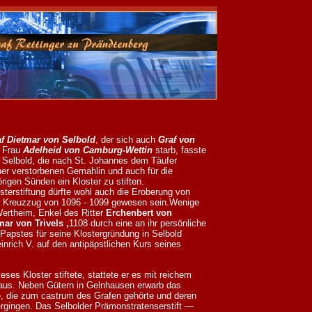
f Dietmar von Selbold
, der sich auch
Graf von
e Frau
Adelheid von Camburg-Wettin
starb, fasste
n Selbold, die nach St. Johannes dem Täufer
ner verstorbenen Gemahlin und auch für die
igen Sünden ein Kloster zu stiften.
sterstiftung dürfte wohl auch die Eroberung von
n Kreuzzug von 1096 - 1099 gewesen sein.Wenige
ertheim, Enkel des Ritter
Erchenbert von
ar von Trivels ,
1108 durch eine an ihr persönliche
Papstes für seine Klostergründung in Selbold
inrich V. auf den antipäpstlichen Kurs seines
ses Kloster stiftete, stattete er es mit reichem
 aus. Neben Gütern in Gelnhausen erwarb das
e, die zum castrum des Grafen gehörte und deren
ergingen. Das Selbolder Prämonstratenserstift —