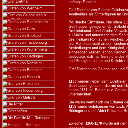
anfangs Propstei.
Graf Dietmar von Selbold-Gelnhaus
Adelheidals als Stifterfiguren im 
Politische Einflüsse.
Nachdem 1108
Gelnhausen gelegenen Ort Selbold d
Archidiakonat (bischöfliche Verwal
zu Mainz und unterstand dem Schut
des Heiligen Römischen Reiches. Se
das Patronatsrecht an den Kirchen i
Ansiedlungen und dem Königshof, d
einbezogen wurden, schon Kirchen 
bedeutete, daß nur Geistliche des K
und Predigten halten und Kollekten
Graf Dietrich von Gelnhausen und S
1133
wurden neben dem Edelfreien Di
Gelnhausen genannt, die mit den He
schon 1151 mit Egbertus v. Gelnha
untertauchten.
Sie waren vermutlich die Erbauer d
1158
wurde Gelnhausen von Erzb. Ad
Büdinger und der Abtei Fulda zur Be
Zwischen
1160-1170
wurde mit dem 
begonnen.